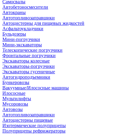
Самосвалы
Автобетоносмесители
Автокраны
Автотопливозаправщики
Автоцистерны для пищевых жидкостей
Асфальтоукладчики
Бульдозеры
Мини-погрузчики
Мини-экскаваторы
Телескопические погрузчики
Фронтальные погрузчики
Экскаваторы колесные
Экскаваторы-погрузчики
Экскаваторы гусеничные
Автогидроподъемники
Бункеровозы
Вакуумные/Илососные машины
Илососные
Мультилифты
Мусоровозы
Автовозы
Автотопливозаправщики
Автоцистерны пищевые
Изотермические полуприцепы
Полуприцепы рефрижераторы