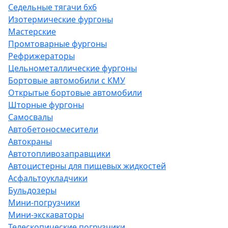
Седельные тягачи 6х6
Изотермические фургоны
Мастерские
Промтоварные фургоны
Рефрижераторы
Цельнометаллические фургоны
Бортовые автомобили с КМУ
Открытые бортовые автомобили
Шторные фургоны
Самосвалы
Автобетоносмесители
Автокраны
Автотопливозаправщики
Автоцистерны для пищевых жидкостей
Асфальтоукладчики
Бульдозеры
Мини-погрузчики
Мини-экскаваторы
Телескопические погрузчики