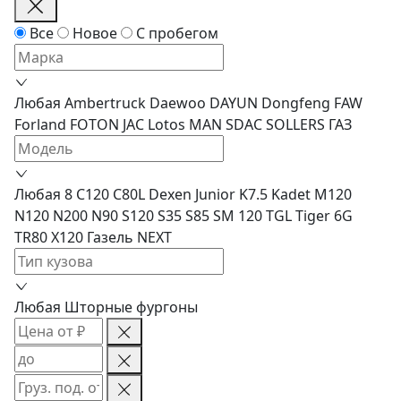
Все
Новое
С пробегом
Любая
Ambertruck
Daewoo
DAYUN
Dongfeng
FAW
Forland
FOTON
JAC
Lotos
MAN
SDAC
SOLLERS
ГАЗ
Любая
8
C120
C80L
Dexen
Junior
K7.5
Kadet
M120
N120
N200
N90
S120
S35
S85
SM 120
TGL
Tiger 6G
TR80
X120
Газель NEXT
Любая
Шторные фургоны