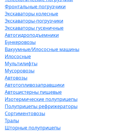
Фронтальные погрузчики
Экскаваторы колесные
Экскаваторы-погрузчики
Экскаваторы гусеничные
Автогидроподъемники
Бункеровозы
Вакуумные/Илососные машины
Илососные
Мультилифты
Мусоровозы
Автовозы
Автотопливозаправщики
Автоцистерны пищевые
Изотермические полуприцепы
Полуприцепы рефрижераторы
Сортиментовозы
Тралы
Шторные полуприцепы