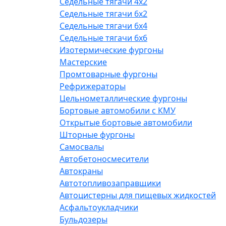
Седельные тягачи 4х2
Седельные тягачи 6х2
Седельные тягачи 6х4
Седельные тягачи 6х6
Изотермические фургоны
Мастерские
Промтоварные фургоны
Рефрижераторы
Цельнометаллические фургоны
Бортовые автомобили с КМУ
Открытые бортовые автомобили
Шторные фургоны
Самосвалы
Автобетоносмесители
Автокраны
Автотопливозаправщики
Автоцистерны для пищевых жидкостей
Асфальтоукладчики
Бульдозеры