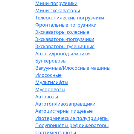
Мини-погрузчики
Мини-экскаваторы
Телескопические погрузчики
Фронтальные погрузчики
Экскаваторы колесные
Экскаваторы-погрузчики
Экскаваторы гусеничные
Автогидроподъемники
Бункеровозы
Вакуумные/Илососные машины
Илососные
Мультилифты
Мусоровозы
Автовозы
Автотопливозаправщики
Автоцистерны пищевые
Изотермические полуприцепы
Полуприцепы рефрижераторы
Сортиментовозы