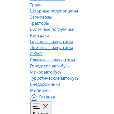
Тралы
Шторные полуприцепы
Зерновозы
Тракторы
Вилочные погрузчики
Ричтраки
Грузовые эвакуаторы
Ломаные эвакуаторы
С КМУ
Сдвижные эвакуаторы
Городские автобусы
Микроавтобусы
Туристические автобусы
Внедорожники
Минивэны
Главная
Каталог