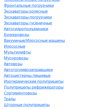
Фронтальные погрузчики
Экскаваторы колесные
Экскаваторы-погрузчики
Экскаваторы гусеничные
Автогидроподъемники
Бункеровозы
Вакуумные/Илососные машины
Илососные
Мультилифты
Мусоровозы
Автовозы
Автотопливозаправщики
Автоцистерны пищевые
Изотермические полуприцепы
Полуприцепы рефрижераторы
Сортиментовозы
Тралы
Шторные полуприцепы