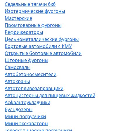
Седельные тягачи 6х6
Изотермические фургоны
Мастерские
Промтоварные фургоны
Рефрижераторы
Цельнометаллические фургоны
Бортовые автомобили с КМУ
Открытые бортовые автомобили
Шторные фургоны
Самосвалы
Автобетоносмесители
Автокраны
Автотопливозаправщики
Автоцистерны для пищевых жидкостей
Асфальтоукладчики
Бульдозеры
Мини-погрузчики
Мини-экскаваторы
Телескопические погрузчики