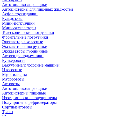
Автотопливозаправщики
Автоцистерны для пищевых жидкостей
Асфальтоукладчики
Бульдозеры
Мини-погрузчики
Мини-экскаваторы
Телескопические погрузчики
Фронтальные погрузчики
Экскаваторы колесные
Экскаваторы-погрузчики
Экскаваторы гусеничные
Автогидроподъемники
Бункеровозы
Вакуумные/Илососные машины
Илососные
Мультилифты
Мусоровозы
Автовозы
Автотопливозаправщики
Автоцистерны пищевые
Изотермические полуприцепы
Полуприцепы рефрижераторы
Сортиментовозы
Тралы