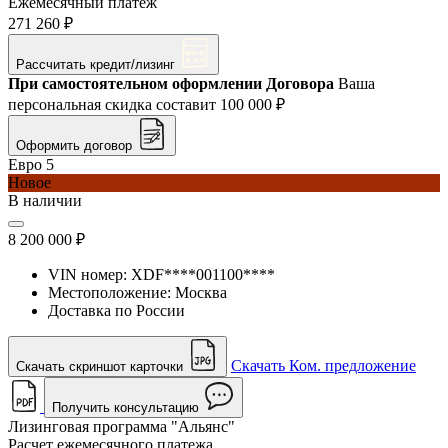
Ежемесячный платеж
271 260 ₽
Рассчитать кредит/лизинг
При самостоятельном оформлении Договора
Ваша
персональная скидка составит
100 000 ₽
Оформить договор
Евро 5
Новое
В наличии
8 200 000 ₽
VIN номер:
XDF****001100****
Местоположение:
Москва
Доставка по России
Скачать Ком. предложение
Скачать скриншот карточки
Получить консультацию
Лизинговая программа
"Альянс"
Расчет ежемесячного платежа