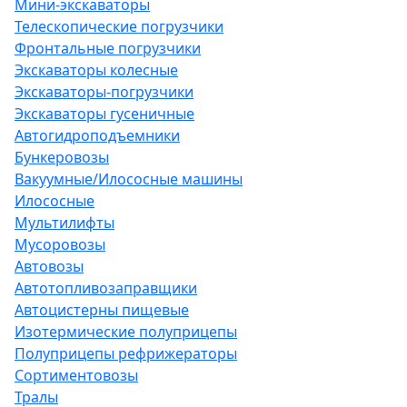
Мини-экскаваторы
Телескопические погрузчики
Фронтальные погрузчики
Экскаваторы колесные
Экскаваторы-погрузчики
Экскаваторы гусеничные
Автогидроподъемники
Бункеровозы
Вакуумные/Илососные машины
Илососные
Мультилифты
Мусоровозы
Автовозы
Автотопливозаправщики
Автоцистерны пищевые
Изотермические полуприцепы
Полуприцепы рефрижераторы
Сортиментовозы
Тралы