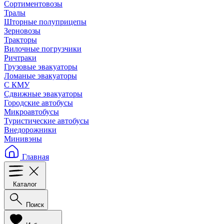
Сортиментовозы
Тралы
Шторные полуприцепы
Зерновозы
Тракторы
Вилочные погрузчики
Ричтраки
Грузовые эвакуаторы
Ломаные эвакуаторы
С КМУ
Сдвижные эвакуаторы
Городские автобусы
Микроавтобусы
Туристические автобусы
Внедорожники
Минивэны
Главная
Каталог
Поиск