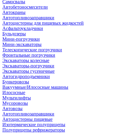
Самосвалы
Автобетоносмесители
Автокраны
Автотопливозаправщики
Автоцистерны для пищевых жидкостей
Асфальтоукладчики
Бульдозеры
Мини-погрузчики
Мини-экскаваторы
Телескопические погрузчики
Фронтальные погрузчики
Экскаваторы колесные
Экскаваторы-погрузчики
Экскаваторы гусеничные
Автогидроподъемники
Бункеровозы
Вакуумные/Илососные машины
Илососные
Мультилифты
Мусоровозы
Автовозы
Автотопливозаправщики
Автоцистерны пищевые
Изотермические полуприцепы
Полуприцепы рефрижераторы