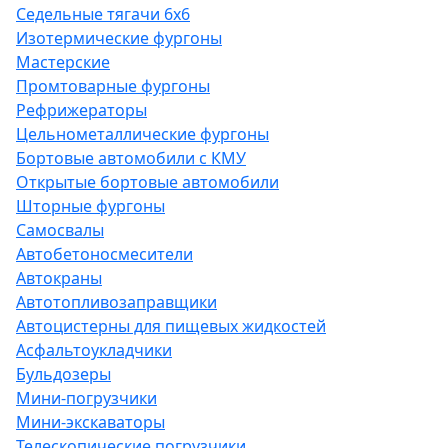
Седельные тягачи 6х6
Изотермические фургоны
Мастерские
Промтоварные фургоны
Рефрижераторы
Цельнометаллические фургоны
Бортовые автомобили с КМУ
Открытые бортовые автомобили
Шторные фургоны
Самосвалы
Автобетоносмесители
Автокраны
Автотопливозаправщики
Автоцистерны для пищевых жидкостей
Асфальтоукладчики
Бульдозеры
Мини-погрузчики
Мини-экскаваторы
Телескопические погрузчики