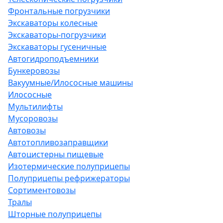
Фронтальные погрузчики
Экскаваторы колесные
Экскаваторы-погрузчики
Экскаваторы гусеничные
Автогидроподъемники
Бункеровозы
Вакуумные/Илососные машины
Илососные
Мультилифты
Мусоровозы
Автовозы
Автотопливозаправщики
Автоцистерны пищевые
Изотермические полуприцепы
Полуприцепы рефрижераторы
Сортиментовозы
Тралы
Шторные полуприцепы