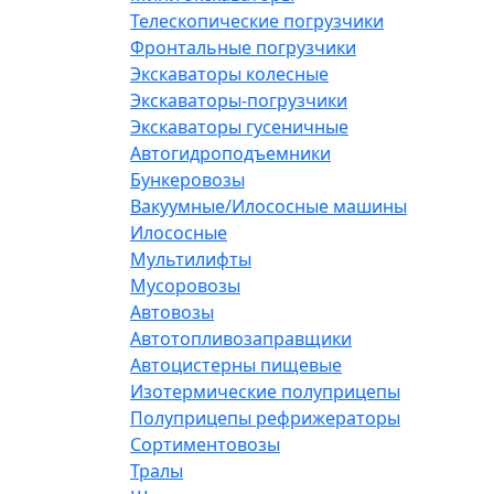
Телескопические погрузчики
Фронтальные погрузчики
Экскаваторы колесные
Экскаваторы-погрузчики
Экскаваторы гусеничные
Автогидроподъемники
Бункеровозы
Вакуумные/Илососные машины
Илососные
Мультилифты
Мусоровозы
Автовозы
Автотопливозаправщики
Автоцистерны пищевые
Изотермические полуприцепы
Полуприцепы рефрижераторы
Сортиментовозы
Тралы