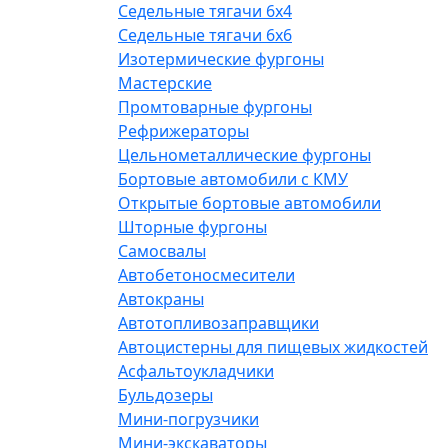
Седельные тягачи 6х4
Седельные тягачи 6х6
Изотермические фургоны
Мастерские
Промтоварные фургоны
Рефрижераторы
Цельнометаллические фургоны
Бортовые автомобили с КМУ
Открытые бортовые автомобили
Шторные фургоны
Самосвалы
Автобетоносмесители
Автокраны
Автотопливозаправщики
Автоцистерны для пищевых жидкостей
Асфальтоукладчики
Бульдозеры
Мини-погрузчики
Мини-экскаваторы