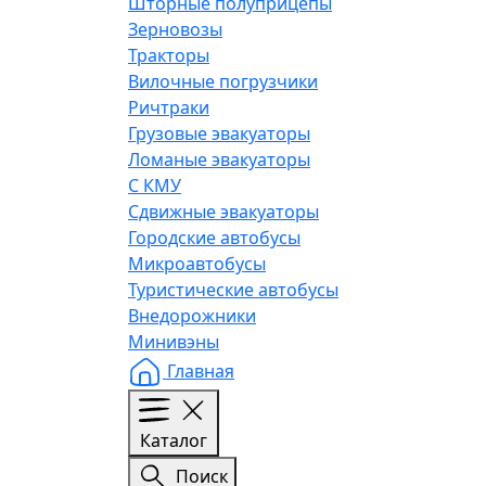
Шторные полуприцепы
Зерновозы
Тракторы
Вилочные погрузчики
Ричтраки
Грузовые эвакуаторы
Ломаные эвакуаторы
С КМУ
Сдвижные эвакуаторы
Городские автобусы
Микроавтобусы
Туристические автобусы
Внедорожники
Минивэны
Главная
Каталог
Поиск